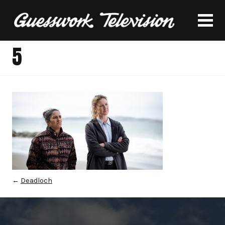
5
←
Deadloch